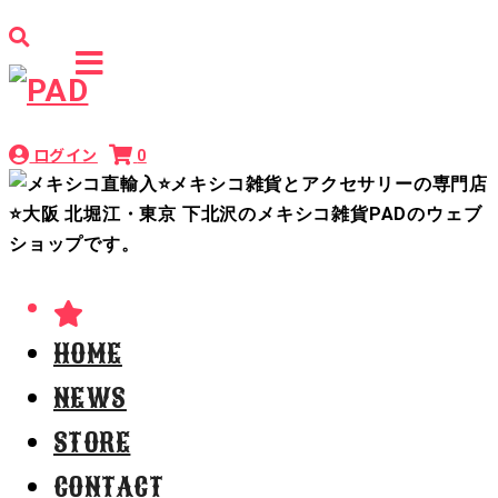
ログイン
0
HOME
NEWS
STORE
CONTACT