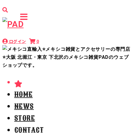
ログイン
0
HOME
NEWS
STORE
CONTACT