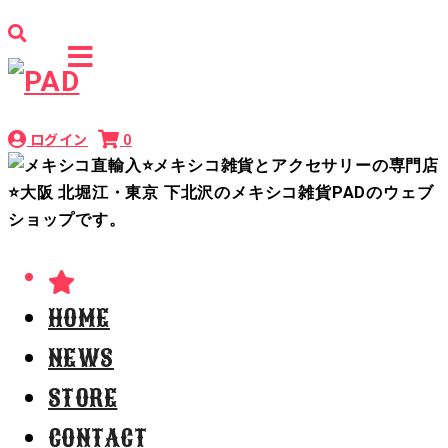
ログイン
0
HOME
NEWS
STORE
CONTACT