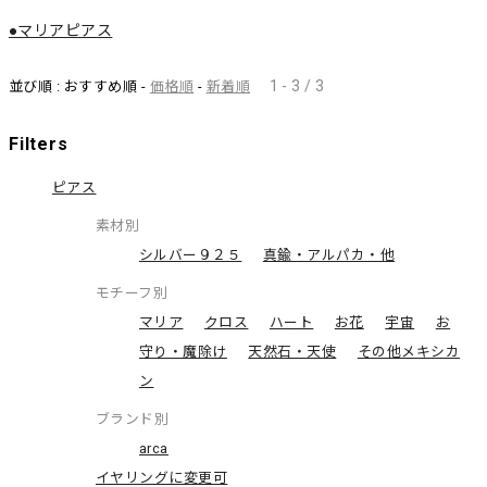
●マリアピアス
1 - 3 / 3
並び順 : おすすめ順 -
価格順
-
新着順
Filters
ピアス
素材別
シルバー９２５
真鍮・アルパカ・他
モチーフ別
マリア
クロス
ハート
お花
宇宙
お
守り・魔除け
天然石・天使
その他メキシカ
ン
ブランド別
arca
イヤリングに変更可