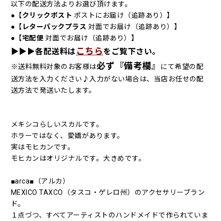
以下の配送方法よりお選び頂けます。
●【
クリックポスト
ポストにお届け（追跡あり）】
●【
レターパックプラス
対面でお届け（追跡あり）】
●【
宅配便
対面でお届け（追跡あり）】
こちら
▶︎▶︎▶︎各配送料は
をご覧下さい。
必ず『備考欄』
※送料無料対象のお客様は
にて希望の配
送方法を入力ください♪入力がない場合は、当店お任せの配
送方法で発送いたします。
メキシコらしいスカルです。
ホラーではなく、愛嬌があります。
実はモヒカンです。
モヒカンはオリジナルです。大きめです。
■arca■（アルカ）
MEXICO TAXCO（タスコ・ゲレロ州）のアクセサリーブラン
ド。
１点づつ、すべてアーティストのハンドメイドで作られていま