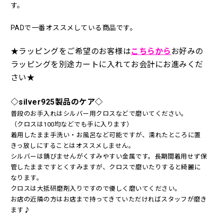
す。
PADで一番オススメしている商品です。
★ラッピングをご希望のお客様は
こちらから
お好みの
ラッピングを別途カートに入れてお会計にお進みくだ
さい★
◇silver925製品のケア◇
普段のお手入れはシルバー用クロスなどで磨いてください。
（クロスは100均などでも手に入ります）
着用したまま手洗い・お風呂など可能ですが、濡れたところに置
きっ放しにすることはオススメしません。
シルバーは錆びませんがくすみやすい金属です。長期間着用せず保
管したままですとくすみますが、クロスで磨いたりすると綺麗に
なります。
クロスは大抵研磨剤入りですので優しく磨いてください。
お店の近隣の方はお店まで持ってきていただければスタッフが磨き
ます♪