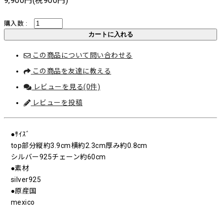
9,900円(税900円)
購入数 :
この商品について問い合わせる
この商品を友達に教える
レビューを見る(0件)
レビューを投稿
●ｻｲｽﾞ
top部分縦約3.9cm横約2.3cm厚み約0.8cm
シルバー925チェーン約60cm
●素材
silver925
●原産国
mexico