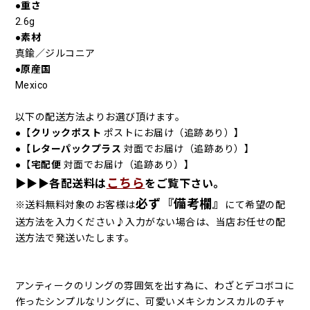
●重さ
2.6g
●素材
真鍮／ジルコニア
●原産国
Mexico
以下の配送方法よりお選び頂けます。
●【
クリックポスト
ポストにお届け（追跡あり）】
●【
レターパックプラス
対面でお届け（追跡あり）】
●【
宅配便
対面でお届け（追跡あり）】
こちら
▶︎▶︎▶︎各配送料は
をご覧下さい。
必ず『備考欄』
※送料無料対象のお客様は
にて希望の配
送方法を入力ください♪入力がない場合は、当店お任せの配
送方法で発送いたします。
アンティークのリングの雰囲気を出す為に、わざとデコボコに
作ったシンプルなリングに、可愛いメキシカンスカルのチャ