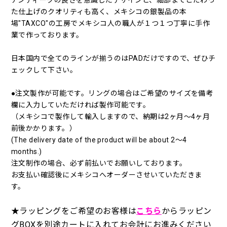
アンティークの良さを意識したデザインと、細部までこだわっ
た仕上げのクオリティも高く、メキシコの銀製品の本
場"TAXCO"の工房でメキシコ人の職人が１つ１つ丁寧に手作
業で作っております。
日本国内で全てのラインが揃うのはPADだけですので、ぜひチ
ェックして下さい。
●注文製作が可能です。リングの場合はご希望のサイズを備考
欄に入力していただければ製作可能です。
（メキシコで製作して輸入しますので、納期は2ヶ月～4ヶ月
前後かかります。）
(The delivery date of the product will be about 2～4
months.)
注文制作の場合、必ず前払いでお願いしております。
お支払い確認後にメキシコへオーダーさせいていただきま
す。
★ラッピングをご希望のお客様は
こちら
からラッピン
グBOXを別途カートに入れてお会計にお進みください