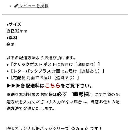
レビューを投稿
●サイズ
直径32mm
●素材
金属
以下の配送方法よりお選び頂けます。
●【
クリックポスト
ポストにお届け（追跡あり）】
●【
レターパックプラス
対面でお届け（追跡あり）】
●【
宅配便
対面でお届け（追跡あり）】
こちら
▶︎▶︎▶︎各配送料は
をご覧下さい。
必ず『備考欄』
※送料無料対象のお客様は
にて希望の配
送方法を入力ください♪入力がない場合は、当店お任せの配
送方法で発送いたします。
PADオリジナル缶バッジシリーズ〈32mm〉です！