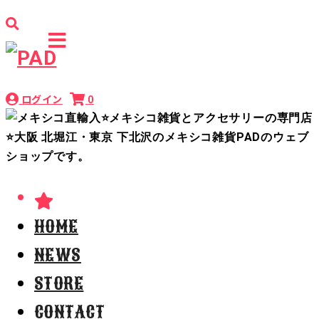
ログイン
0
HOME
NEWS
STORE
CONTACT