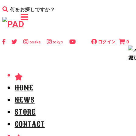
ログイン
0
osaka
tokyo
HOME
NEWS
STORE
CONTACT