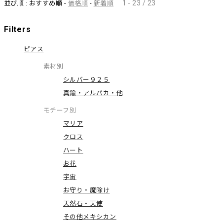
1 - 23 / 23
並び順 : おすすめ順 -
価格順
-
新着順
Filters
ピアス
素材別
シルバー９２５
真鍮・アルパカ・他
モチーフ別
マリア
クロス
ハート
お花
宇宙
お守り・魔除け
天然石・天使
その他メキシカン